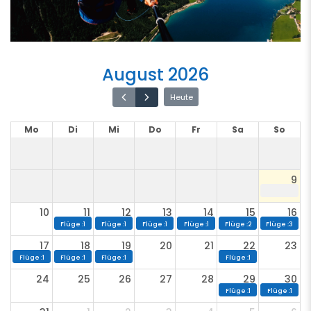
August 2026
Heute
Mo
Di
Mi
Do
Fr
Sa
So
9
10
11
12
13
14
15
16
Flüge :1
Flüge :1
Flüge :1
Flüge :1
Flüge :2
Flüge :3
17
18
19
20
21
22
23
Flüge :1
Flüge :1
Flüge :1
Flüge :1
24
25
26
27
28
29
30
Flüge :1
Flüge :1