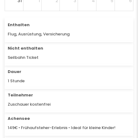
31
1
2
3
4
5
6
Enthalten
Flug, Ausrüstung, Versicherung
Nicht enthalten
Seilbahn Ticket
Dauer
1 Stunde
Teilnehmer
Zuschauer kostenfrei
Achensee
149€ • Frühaufsteher-Erlebnis • Ideal für kleine Kinder!